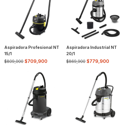
Aspiradora Profesional NT
Aspiradora Industrial NT
15/1
20/1
$
709,900
$
779,900
$
809,000
$
869,900