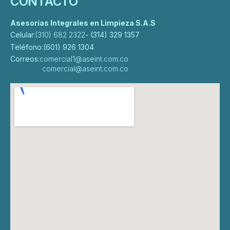
CONTACTO
Asesorías Integrales en Limpieza S.A.S
Celular:
(310) 682 2322
- (314) 329 1357
Teléfono:
(601) 926 1304
Correos:
comercial1@aseint.com.co
comercial@aseint.com.co