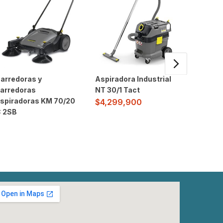
arredoras y
Aspiradora Industrial
Hidrola
arredoras
NT 30/1 Tact
Industri
spiradoras KM 70/20
Superio
$
4,299,900
 2SB