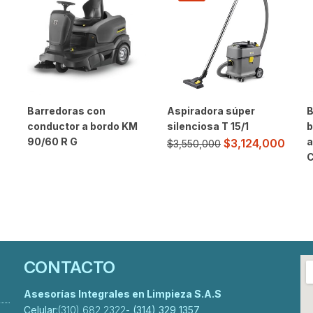
Barredoras con
Aspiradora súper
B
conductor a bordo KM
silenciosa T 15/1
b
90/60 R G
a
$
3,124,000
$
3,550,000
C
CONTACTO
Asesorías Integrales en Limpieza S.A.S
Celular:
(310) 682 2322
- (314) 329 1357