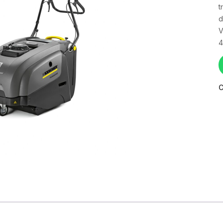
t
d
V
4
C