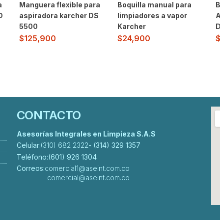
a
Manguera flexible para
Boquilla manual para
B
D
aspiradora karcher DS
limpiadores a vapor
A
5500
Karcher
D
$
125,900
$
24,900
CONTACTO
Asesorías Integrales en Limpieza S.A.S
Celular:
(310) 682 2322
- (314) 329 1357
Teléfono:
(601) 926 1304
Correos:
comercial1@aseint.com.co
comercial@aseint.com.co