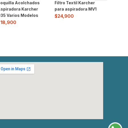
oquilla Acolchados
Filtro Textil Karcher
Kit man
spiradora Karcher
para aspiradora MV1
aliment
35 Varios Modelos
hidrola
$
24,900
$
18,900
$
175,9