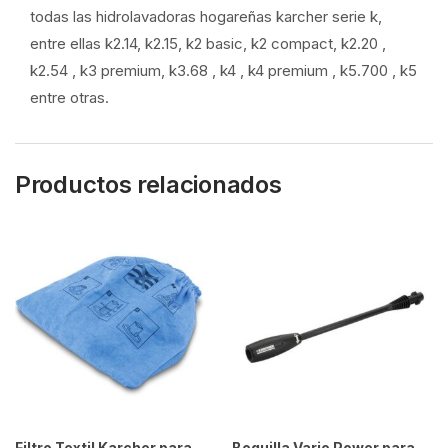
todas las hidrolavadoras hogareñas karcher serie k,
entre ellas k2.14, k2.15, k2 basic, k2 compact, k2.20 ,
k2.54 , k3 premium, k3.68 , k4 , k4 premium , k5.700 , k5
entre otras.
Productos relacionados
Filtro Textil Karcher para
Boquilla Vario Power para